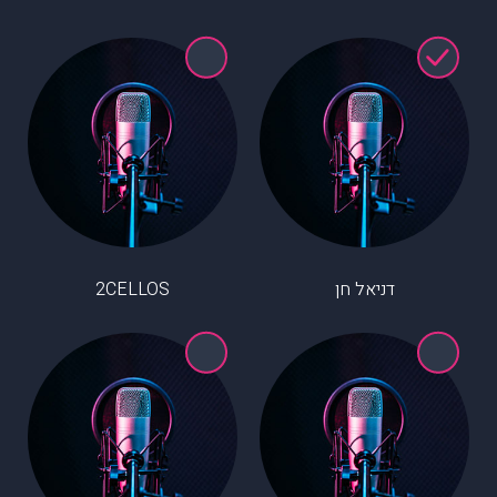
דניאל חן
2CELLOS