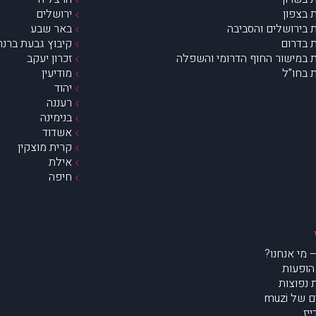
 בצפון
ירושלים
 בירושלים והסביבה
באר שבע
 בדרום
קיבוץ גבעת ברנר
 במישור החוף הדרומי והשפלה
זכרון יעקב
 בחו”ל
מודיעין
יהוד
רעננה
בנימינה
אשדוד
קרית מוצקין
אילת
חיפה
הופעות
נפוצות
של muzi
יז