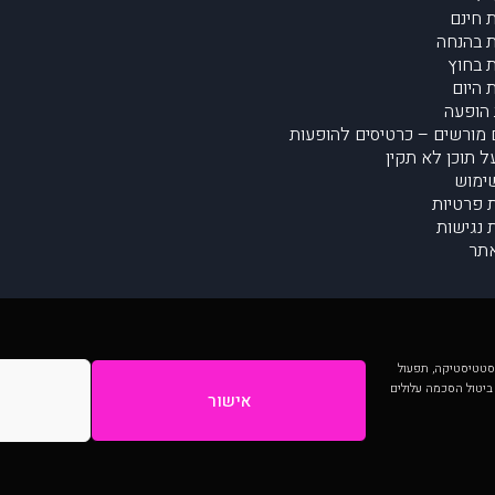
 חינם
 בהנחה
 בחוץ
 היום
הופעה
מורשים – כרטיסים להופעות
על תוכן לא תקין
ימוש
ת פרטיות
נגישות
תר
 יותר וכן לסטטיסטיקה, תפעול
 ביטול הסכמה עלולים
אישור
המתפרסמים באתר ע"י הקהילה as is ללא בדיקה. נתוני ההופעות אינם באחריות muzi.
Developed by Digiproduct - Digital Solutions Ltd.