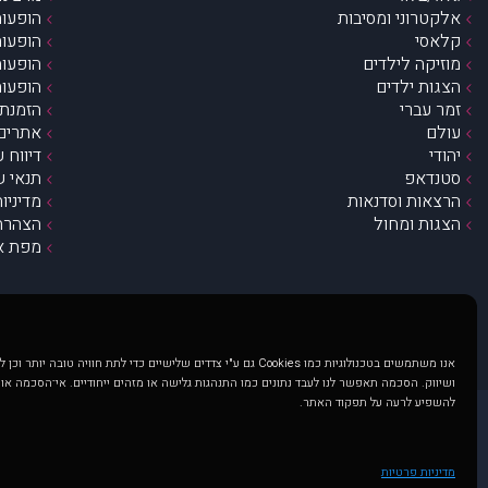
אלקטרוני ומסיבות
הופעות
קלאסי
הופעות
מוזיקה לילדים
הופעות
הצגות ילדים
הופעות
זמר עברי
הזמנת 
עולם
אתרים 
יהודי
דיווח 
סטנדאפ
תנאי ש
הרצאות וסדנאות
מדיניו
הצגות ומחול
הצהרת 
מפת א
אנו משתמשים בטכנולוגיות כמו Cookies גם ע"י צדדים שלישיים כדי לתת חוויה טובה
ושיווק. הסכמה תאפשר לנו לעבד נתונים כמו התנהגות גלישה או מזהים ייחודיים. אי־הסכמה או
להשפיע לרעה על תפקוד האתר.
@ כל הזכויות שמורות ל muzi.co.il . השימוש באתר זה כפוף לתנאי שימוש ופרטיות. שימוש בעמוד זה פירושה שהסכמת לפעול לפי תנאים אלו.
באתר מוצגים הופעות ואירועים 
מדיניות פרטיות