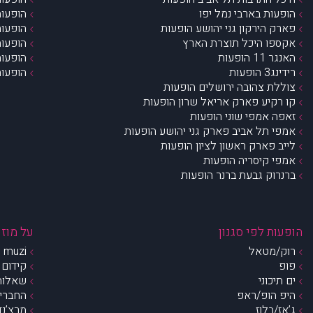
הופעות בארבי נמל יפו
הופעות
פארק הירקון גני יהושע הופעות
הופעות
אקספו היכל תוצרת הארץ
הופעות
האנגר 11 הופעות
הופעות
רידינג3 הופעות
הופעות
צוללת צהובה ירושלים הופעות
קו רקיע פארק אריאל שרון הופעות
זאפה אמפי שוני הופעות
אמפי תל אביב פארק גני יהושע הופעות
לייב פארק ראשון לציון הופעות
אמפי קיסריה הופעות
ברנרוק גבעת ברנר הופעות
הופעות לפי סגנון
על מוזי
רוק/מטאל
muzi – מי אנחנו?
פופ
קידום 
ים תיכוני
שאלות 
היפ הופ/ראפ
החברים 
ג’אז/בלוז
מרצ’נדי