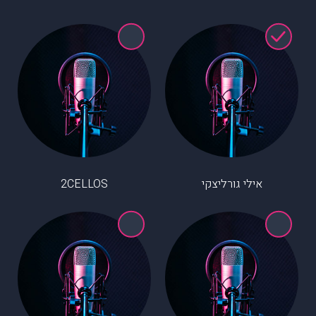
אילי גורליצקי
2CELLOS