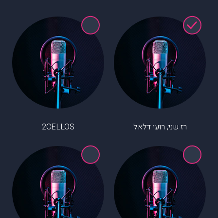
רז שני, רועי דלאל
2CELLOS