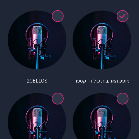
מופע הארנבות של דר קספר
2CELLOS