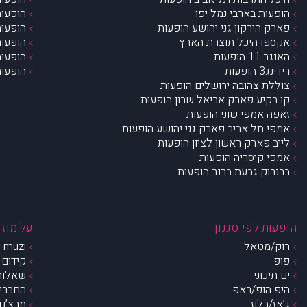
הופעות בארבי נמל יפו
הופעות
פארק הירקון גני יהושע הופעות
הופעות
אקספו היכל תוצרת הארץ
הופעות
האנגר 11 הופעות
הופעות
רידינג3 הופעות
הופעות
צוללת צהובה ירושלים הופעות
קו רקיע פארק אריאל שרון הופעות
זאפה אמפי שוני הופעות
אמפי תל אביב פארק גני יהושע הופעות
לייב פארק ראשון לציון הופעות
אמפי קיסריה הופעות
ברנרוק גבעת ברנר הופעות
הופעות לפי סגנון
על מוזי
רוק/מטאל
muzi – מי אנחנו?
פופ
קידום 
ים תיכוני
שאלות 
היפ הופ/ראפ
החברים 
ג’אז/בלוז
מרצ’נדי