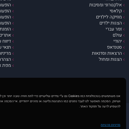
אלקטרוני ומסיבות
הופעות
קלאסי
הופעות
מוזיקה לילדים
הופעות
הצגות ילדים
הופעות
זמר עברי
הזמנת 
עולם
אתרים 
יהודי
דיווח 
סטנדאפ
תנאי ש
הרצאות וסדנאות
מדיניו
הצגות ומחול
הצהרת 
מפת א
אנו משתמשים בטכנולוגיות כמו Cookies גם ע"י צדדים שלישיים כדי לתת חוויה טובה
ושיווק. הסכמה תאפשר לנו לעבד נתונים כמו התנהגות גלישה או מזהים ייחודיים. אי־הסכמה או
להשפיע לרעה על תפקוד האתר.
@ כל הזכויות שמורות ל muzi.co.il . השימוש באתר זה כפוף לתנאי שימוש ופרטיות. שימוש בעמוד זה פירושה שהסכמת לפעול לפי תנאים אלו.
באתר מוצגים הופעות ואירועים 
מדיניות פרטיות