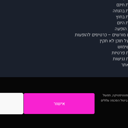
 חינם
 בהנחה
 בחוץ
 היום
הופעה
מורשים – כרטיסים להופעות
על תוכן לא תקין
ימוש
ת פרטיות
נגישות
תר
 יותר וכן לסטטיסטיקה, תפעול
 ביטול הסכמה עלולים
אישור
המתפרסמים באתר ע"י הקהילה as is ללא בדיקה. נתוני ההופעות אינם באחריות muzi.
Developed by Digiproduct - Digital Solutions Ltd.