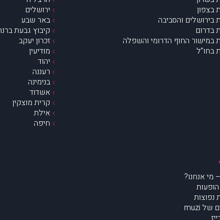
 בצפון
ירושלים
 בירושלים והסביבה
באר שבע
 בדרום
קיבוץ גבעת ברנר
 במישור החוף הדרומי והשפלה
זכרון יעקב
 בחו”ל
מודיעין
יהוד
רעננה
בנימינה
אשדוד
קרית מוצקין
אילת
חיפה
הופעות
נפוצות
של muzi
יז