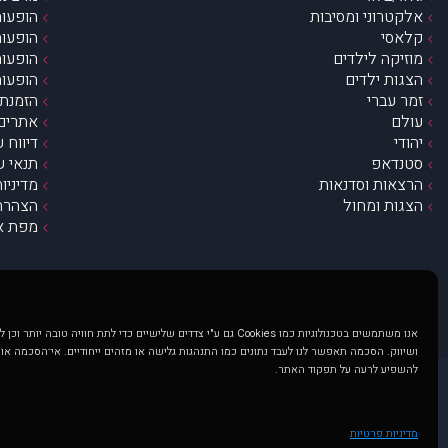
אלקטרוני ומסיבות
הופעות
קלאסי
הופעות
מוזיקה לילדים
הופעות
הצגות ילדים
הופעות
זמר עברי
הזמנת 
עולם
אתרים 
יהודי
דיווח 
סטנדאפ
תנאי ש
הרצאות וסדנאות
מדיניו
הצגות ומחול
הצהרת 
מפת א
אנו משתמשים בטכנולוגיות כמו Cookies גם ע"י צדדים שלישיים כדי לתת חוויה טובה
ושיווק. הסכמה תאפשר לנו לעבד נתונים כמו התנהגות גלישה או מזהים ייחודיים. אי־הסכמה או
להשפיע לרעה על תפקוד האתר.
@ כל הזכויות שמורות ל muzi.co.il . השימוש באתר זה כפוף לתנאי שימוש ופרטיות. שימוש בעמוד זה פירושה שהסכמת לפעול לפי תנאים אלו.
באתר מוצגים הופעות ואירועים 
מדיניות פרטיות