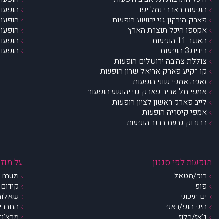
הופעות בארבי נמל יפו
הופעות
פארק הירקון גני יהושע הופעות
הופעות
אקספו היכל תוצרת הארץ
הופעות
האנגר 11 הופעות
הופעות
רידינג3 הופעות
הופעות
צוללת צהובה ירושלים הופעות
קו רקיע פארק אריאל שרון הופעות
זאפה אמפי שוני הופעות
אמפי תל אביב פארק גני יהושע הופעות
לייב פארק ראשון לציון הופעות
אמפי קיסריה הופעות
ברנרוק גבעת ברנר הופעות
הופעות לפי סגנון
על מוזי
רוק/מטאל
muzi – מי אנחנו?
פופ
קידום 
ים תיכוני
שאלות 
היפ הופ/ראפ
החברים 
ג’אז/בלוז
מרצ’נדי