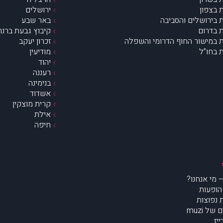
 בצפון
ירושלים
 בירושלים והסביבה
באר שבע
 בדרום
קיבוץ גבעת ברנר
 במישור החוף הדרומי והשפלה
זכרון יעקב
 בחו”ל
מודיעין
יהוד
רעננה
בנימינה
אשדוד
קרית מוצקין
אילת
חיפה
הופעות
נפוצות
של muzi
יז