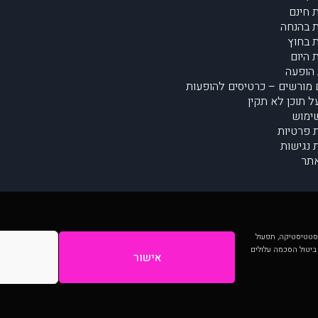
 חינם
 בהנחה
 בחוץ
 היום
הופעה
מורשים – כרטיסים להופעות
על תוכן לא תקין
ימוש
ת פרטיות
נגישות
תר
 יותר וכן לסטטיסטיקה, תפעול
 ביטול הסכמה עלולים
אישור
המתפרסמים באתר ע"י הקהילה as is ללא בדיקה. נתוני ההופעות אינם באחריות muzi.
Developed by Digiproduct - Digital Solutions Ltd.