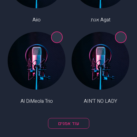
Agat אגת
Aiio
Al DiMeola Trio
AIN'T NO LADY
עוד אמנים