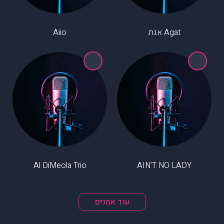
Agat אגת
Aiio
Al DiMeola Trio
AIN'T NO LADY
עוד אמנים