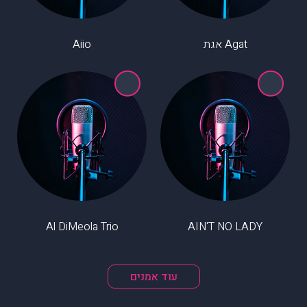
Agat אגת
Aiio
Al DiMeola Trio
AIN'T NO LADY
עוד אמנים