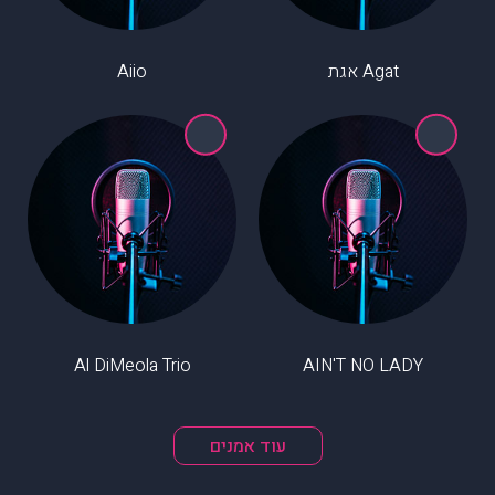
Agat אגת
Aiio
Al DiMeola Trio
AIN'T NO LADY
עוד אמנים