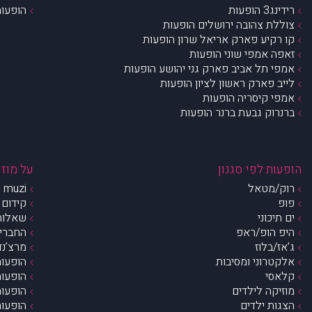
רידינג3 הופעות
הופעות
צוללת צהובה ירושלים הופעות
קו רקיע פארק אריאל שרון הופעות
זאפה אמפי שוני הופעות
אמפי תל אביב פארק גני יהושע הופעות
לייב פארק ראשון לציון הופעות
אמפי קיסריה הופעות
ברנרוק גבעת ברנר הופעות
הופעות לפי סגנון
על מוזי
רוק/מטאל
muzi – מי אנחנו?
פופ
קידום 
ים תיכוני
שאלות 
היפ הופ/ראפ
החברים 
ג’אז/בלוז
מרצ’נדי
אלקטרוני ומסיבות
הופעות
קלאסי
הופעות
מוזיקה לילדים
הופעות
הצגות ילדים
הופעות