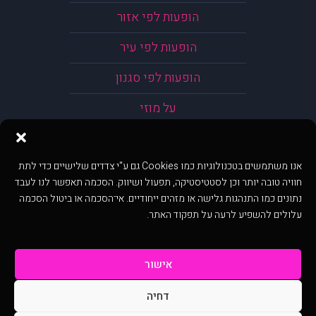
הופעות לפי אזור
הופעות לפי עיר
הופעות לפי סגנון
על מוזי
אנו משתמשים בטכנולוגיות כמו Cookies גם ע"י צדדים שלישיים כדי לתת
חוויה טובה יותר וכן לסטטיסטיקה, תפעול ושיווק. הסכמה תאפשר לנו לעבד
נתונים כמו התנהגות גלישה או מזהים ייחודיים. אי־הסכמה או ביטול הסכמה
עלולים להשפיע לרעה על תפקוד האתר.
אישור
דחיה
@ כל הזכויות שמורות ל muzi.co.il . השימוש באתר זה כפוף לתנאי שימוש ופרטיות.