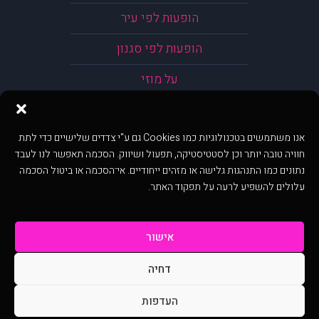
הופעות לפי עיר
הופעות לפי סגנון
על מוזי
אנו משתמשים בטכנולוגיות כמו Cookies גם ע"י צדדים שלישיים כדי לתת
חוויה טובה יותר וכן לסטטיסטיקה, תפעול ושיווק. הסכמה תאפשר לנו לעבד
נתונים כמו התנהגות גלישה או מזהים ייחודיים. אי־הסכמה או ביטול הסכמה
עלולים להשפיע לרעה על תפקוד האתר.
אישור
דחיה
@ כל הזכויות שמורות ל muzi.co.il . השימוש באתר זה כפוף לתנאי שימוש ופרטיות.
שימוש בעמוד זה פירושה שהסכמת לפעול לפי תנאים אלו.
העדפות
באתר מוצגים הופעות ואירועים המתפרסמים באתר ע"י הקהילה as is ללא בדיקה. נתוני