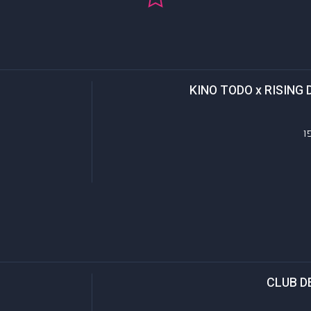
KINO TODO x RISING 
ו
CLUB D