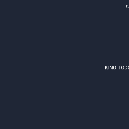
ו
KINO TODO