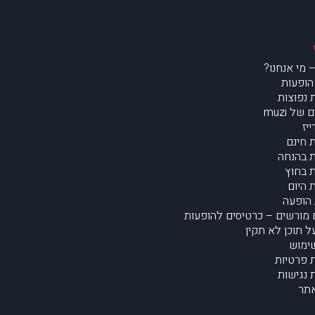
הופעות
נפוצות
של muzi
יז
 חינם
 בהנחה
 בחוץ
 היום
הופעה
מורשים – כרטיסים להופעות
על תוכן לא תקין
ימוש
ת פרטיות
נגישות
תר