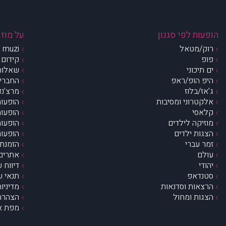
הופעות לפי סגנון
על מוזי
רוק/מטאל
muzi – מי אנחנו?
פופ
קידום 
ים תיכוני
שאלות 
היפ הופ/ראפ
החברים 
ג’אז/בלוז
מרצ’נדי
אלקטרוני ומסיבות
הופעות
קלאסי
הופעות
מוזיקה לילדים
הופעות
הצגות ילדים
הופעות
זמר עברי
הזמנת 
עולם
אתרים 
יהודי
דיווח 
סטנדאפ
תנאי ש
הרצאות וסדנאות
מדיניו
הצגות ומחול
הצהרת 
מפת א