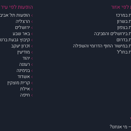
לפי אזור
הופעות לפי עיר
 במרכז
הופעות תל אביב 
 בשרון
הרצליה
 בצפון
ירושלים
 בירושלים והסביבה
באר שבע
 בדרום
קיבוץ גבעת ברנר
 במישור החוף הדרומי והשפלה
זכרון יעקב
 בחו”ל
מודיעין
יהוד
רעננה
בנימינה
אשדוד
קרית מוצקין
אילת
חיפה