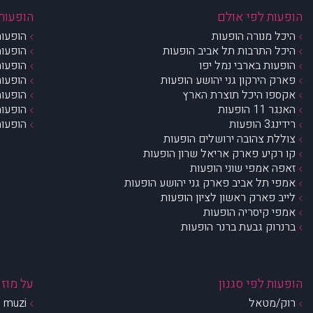
הופעות לפי אולם
הופעות 
היכל מנורה הופעות
הופעות
היכל התרבות תל אביב הופעות
הופעות
הופעות בארבי נמל יפו
הופעות
פארק הירקון גני יהושע הופעות
הופעות
אקספו היכל תוצרת הארץ
הופעות
האנגר 11 הופעות
הופעות
רידינג3 הופעות
הופעות
צוללת צהובה ירושלים הופעות
קו רקיע פארק אריאל שרון הופעות
זאפה אמפי שוני הופעות
אמפי תל אביב פארק גני יהושע הופעות
לייב פארק ראשון לציון הופעות
אמפי קיסריה הופעות
ברנרוק גבעת ברנר הופעות
הופעות לפי סגנון
על מוזי
רוק/מטאל
muzi – מי אנחנו?