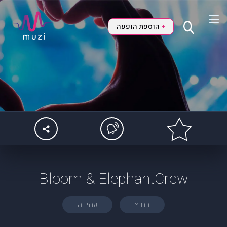
הוספת הופעה
+
Bloom & ElephantCrew
בחוץ
עמידה