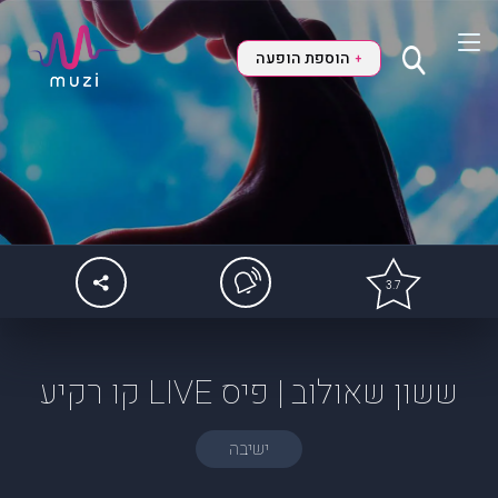
הוספת הופעה
+
3.7
ששון שאולוב | פיס LIVE קו רקיע
ישיבה