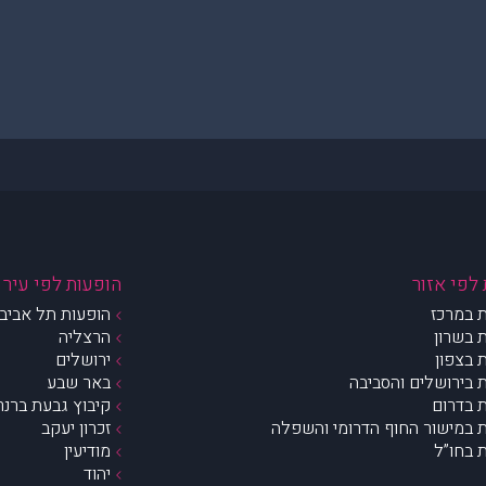
לפי אזור
הופעות לפי עיר
 במרכז
הופעות תל אביב 
 בשרון
הרצליה
 בצפון
ירושלים
 בירושלים והסביבה
באר שבע
 בדרום
קיבוץ גבעת ברנר
 במישור החוף הדרומי והשפלה
זכרון יעקב
 בחו”ל
מודיעין
יהוד