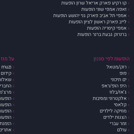
קו רקיע פארק אריאל שרון הופעות
זאפה אמפי שוני הופעות
אמפי תל אביב פארק גני יהושע הופעות
לייב פארק ראשון לציון הופעות
אמפי קיסריה הופעות
ברנרוק גבעת ברנר הופעות
הופעות לפי סגנון
על מוזי
רוק/מטאל
muzi – מי אנחנו?
פופ
קידום 
ים תיכוני
שאלות 
היפ הופ/ראפ
החברים 
ג’אז/בלוז
מרצ’נדי
אלקטרוני ומסיבות
הופעות
קלאסי
הופעות
מוזיקה לילדים
הופעות
הצגות ילדים
הופעות
זמר עברי
הזמנת 
עולם
אתרים 