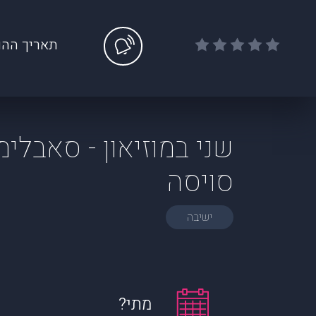
תאריך ההו
שני במוזיאון - סאבלימ
סויסה
ישיבה
מתי?