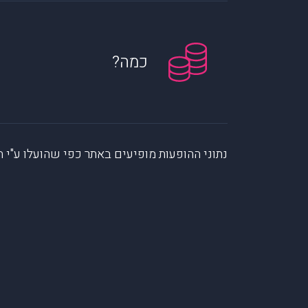
כמה?
נתוני ההופעות מופיעים באתר כפי שהועלו ע"י הקהילה. muzi לא לוקחת אחריות על המיי