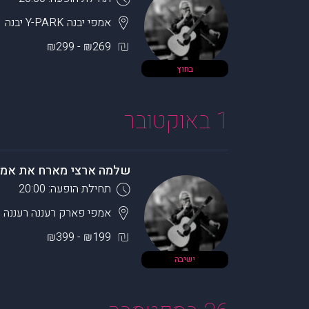
אמפי יבנה Y-PARK
יבנה
₪269 - ₪299
בחוץ
1 באוקטובר
שלמה ארצי מארח את אמיר 
תחילת הופעה: 20:00
אמפי פארק רעננה
רעננה
₪199 - ₪399
ישיבה