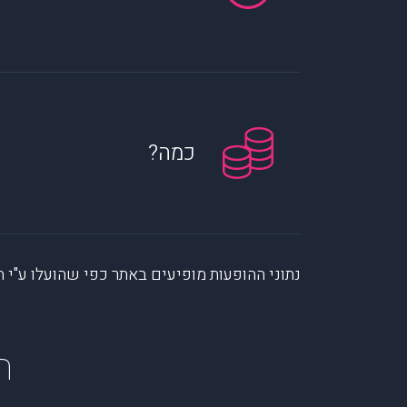
כמה?
נתוני ההופעות מופיעים באתר כפי שהועלו ע"י הקהילה. muzi לא לוקחת אחריות על המיי
ה