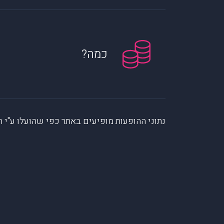
כמה?
נתוני ההופעות מופיעים באתר כפי שהועלו ע"י הקהילה. muzi לא לוקחת אחריות על המיי