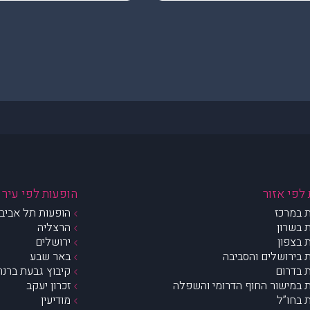
לפי אזור
הופעות לפי עיר
 במרכז
הופעות תל אביב 
 בשרון
הרצליה
 בצפון
ירושלים
 בירושלים והסביבה
באר שבע
 בדרום
קיבוץ גבעת ברנר
 במישור החוף הדרומי והשפלה
זכרון יעקב
 בחו”ל
מודיעין