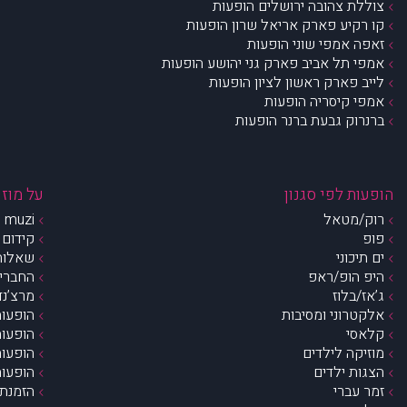
צוללת צהובה ירושלים הופעות
קו רקיע פארק אריאל שרון הופעות
זאפה אמפי שוני הופעות
אמפי תל אביב פארק גני יהושע הופעות
לייב פארק ראשון לציון הופעות
אמפי קיסריה הופעות
ברנרוק גבעת ברנר הופעות
הופעות לפי סגנון
על מוזי
רוק/מטאל
muzi – מי אנחנו?
פופ
קידום 
ים תיכוני
שאלות 
היפ הופ/ראפ
החברים 
ג’אז/בלוז
מרצ’נדי
אלקטרוני ומסיבות
הופעות
קלאסי
הופעות
מוזיקה לילדים
הופעות
הצגות ילדים
הופעות
זמר עברי
הזמנת 