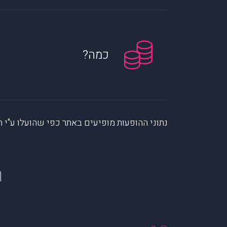
כמה?
נתוני ההופעות מופיעים באתר כפי שהועלו ע"י הקהילה. muzi לא לוקחת אחריות על המיי
ה