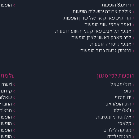
רידינג3 הופעות
הופעות
צוללת צהובה ירושלים הופעות
קו רקיע פארק אריאל שרון הופעות
זאפה אמפי שוני הופעות
אמפי תל אביב פארק גני יהושע הופעות
לייב פארק ראשון לציון הופעות
אמפי קיסריה הופעות
ברנרוק גבעת ברנר הופעות
הופעות לפי סגנון
על מוזי
רוק/מטאל
muzi – מי אנחנו?
פופ
קידום 
ים תיכוני
שאלות 
היפ הופ/ראפ
החברים 
ג’אז/בלוז
מרצ’נדי
אלקטרוני ומסיבות
הופעות
קלאסי
הופעות
מוזיקה לילדים
הופעות
הצגות ילדים
הופעות