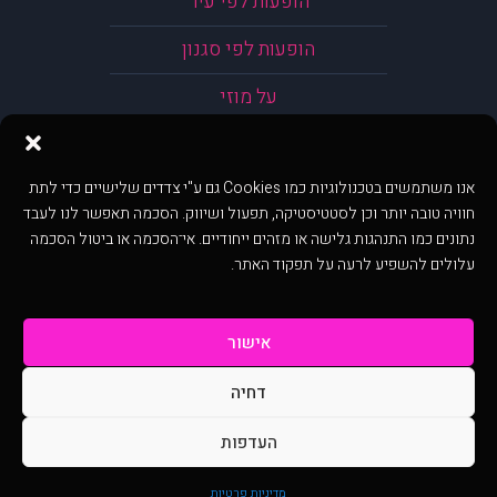
הופעות לפי עיר
הופעות לפי סגנון
על מוזי
אנו משתמשים בטכנולוגיות כמו Cookies גם ע"י צדדים שלישיים כדי לתת
חוויה טובה יותר וכן לסטטיסטיקה, תפעול ושיווק. הסכמה תאפשר לנו לעבד
נתונים כמו התנהגות גלישה או מזהים ייחודיים. אי־הסכמה או ביטול הסכמה
עלולים להשפיע לרעה על תפקוד האתר.
אישור
דחיה
@ כל הזכויות שמורות ל muzi.co.il . השימוש באתר זה כפוף לתנאי שימוש ופרטיות.
שימוש בעמוד זה פירושה שהסכמת לפעול לפי תנאים אלו.
העדפות
באתר מוצגים הופעות ואירועים המתפרסמים באתר ע"י הקהילה as is ללא בדיקה. נתוני
ההופעות אינם באחריות muzi.
מדיניות פרטיות
Developed by Digiproduct - Digital Solutions Ltd.