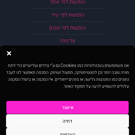
הופעות לפי אזור
הופעות לפי עיר
הופעות לפי סגנון
על מוזי
אנו משתמשים בטכנולוגיות כמו Cookies גם ע"י צדדים שלישיים כדי לתת
חוויה טובה יותר וכן לסטטיסטיקה, תפעול ושיווק. הסכמה תאפשר לנו לעבד
נתונים כמו התנהגות גלישה או מזהים ייחודיים. אי־הסכמה או ביטול הסכמה
עלולים להשפיע לרעה על תפקוד האתר.
אישור
דחיה
@ כל הזכויות שמורות ל muzi.co.il . השימוש באתר זה כפוף לתנאי שימוש ופרטיות.
שימוש בעמוד זה פירושה שהסכמת לפעול לפי תנאים אלו.
העדפות