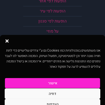
הופעות לפי אזור
הופעות לפי עיר
הופעות לפי סגנון
על מוזי
אנו משתמשים בטכנולוגיות כמו Cookies גם ע"י צדדים שלישיים כדי לתת
חוויה טובה יותר וכן לסטטיסטיקה, תפעול ושיווק. הסכמה תאפשר לנו לעבד
נתונים כמו התנהגות גלישה או מזהים ייחודיים. אי־הסכמה או ביטול הסכמה
עלולים להשפיע לרעה על תפקוד האתר.
אישור
דחיה
@ כל הזכויות שמורות ל muzi.co.il . השימוש באתר זה כפוף לתנאי שימוש ופרטיות.
שימוש בעמוד זה פירושה שהסכמת לפעול לפי תנאים אלו.
העדפות