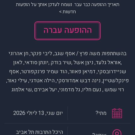
תאריך ההופעה כבר עבר. נשמח לעדכן אותך על הופעות
חדשות >
ההופעה עברה
בהשתתפות: משה פרץ / אסף שגב, ליבי פנקר, חן אהרוני
,אוראל גלעד, ניצן אשל ,שיר בודק ,יונתן סודאי, לאון
שניידרובסקי, דמיאן פאוור, הוד שמיר פרנקפורטר, אסף
פינקלשטיין, נינה דבש אמדורסקי, הילה אטדגי, עילי נאור,
רוי שמש , נעם חליו, גל מדמוני, יעל אבירם ,שי אלמוג
מתי?
יום שני, 13 ליולי 2026
היכל התרבות תל אביב