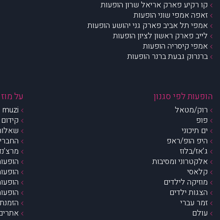
קו רקיע פארק אריאל שרון הופעות
זאפה אמפי שוני הופעות
אמפי תל אביב פארק גני יהושע הופעות
לייב פארק ראשון לציון הופעות
אמפי קיסריה הופעות
ברנרוק גבעת ברנר הופעות
הופעות לפי סגנון
על מוזי
רוק/מטאל
muzi – מי אנחנו?
פופ
קידום 
ים תיכוני
שאלות 
היפ הופ/ראפ
החברים 
ג’אז/בלוז
מרצ’נדי
אלקטרוני ומסיבות
הופעות
קלאסי
הופעות
מוזיקה לילדים
הופעות
הצגות ילדים
הופעות
זמר עברי
הזמנת 
עולם
אתרים 