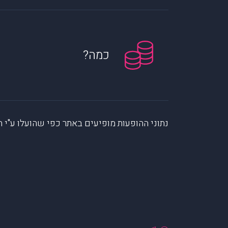
כמה?
נתוני ההופעות מופיעים באתר כפי שהועלו ע"י הקהילה. muzi לא לוקחת אחריות על המיי