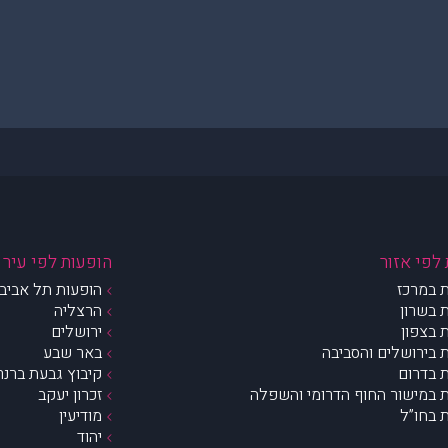
לפי אזור
הופעות לפי עיר
 במרכז
הופעות תל אביב 
 בשרון
הרצליה
 בצפון
ירושלים
 בירושלים והסביבה
באר שבע
 בדרום
קיבוץ גבעת ברנר
 במישור החוף הדרומי והשפלה
זכרון יעקב
 בחו”ל
מודיעין
יהוד