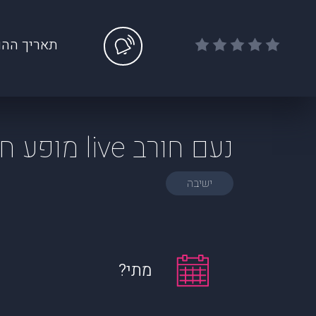
תאריך ההו
נעם חורב live מופע חדש
ישיבה
מתי?