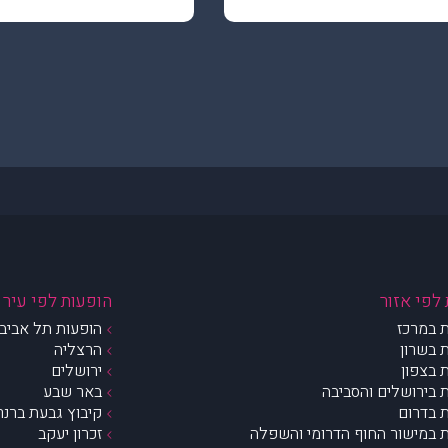
לפי אזור
הופעות לפי עיר
 במרכז
הופעות תל אביב 
 בשרון
הרצליה
 בצפון
ירושלים
 בירושלים והסביבה
באר שבע
 בדרום
קיבוץ גבעת ברנר
 במישור החוף הדרומי והשפלה
זכרון יעקב