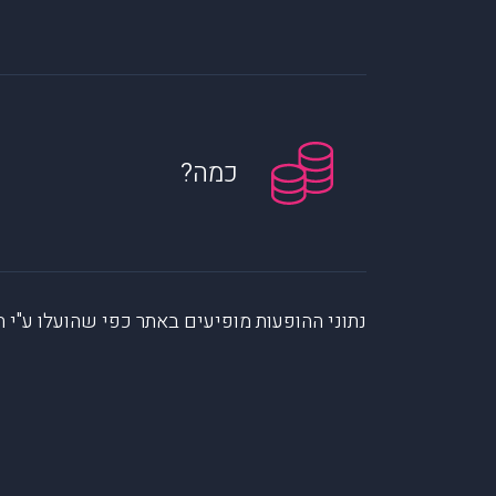
כמה?
נתוני ההופעות מופיעים באתר כפי שהועלו ע"י הקהילה. muzi לא לוקחת אחריות על המיי