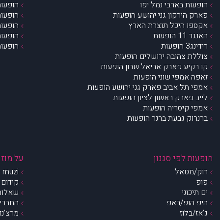
הופעות בארבי נמל יפו
הופעות
פארק הירקון גני יהושע הופעות
הופעות
אקספו היכל תוצרת הארץ
הופעות
האנגר 11 הופעות
הופעות
רידינג3 הופעות
הופעות
צוללת צהובה ירושלים הופעות
קו רקיע פארק אריאל שרון הופעות
זאפה אמפי שוני הופעות
אמפי תל אביב פארק גני יהושע הופעות
לייב פארק ראשון לציון הופעות
אמפי קיסריה הופעות
ברנרוק גבעת ברנר הופעות
הופעות לפי סגנון
על מוזי
רוק/מטאל
muzi – מי אנחנו?
פופ
קידום 
ים תיכוני
שאלות 
היפ הופ/ראפ
החברים 
ג’אז/בלוז
מרצ’נדי