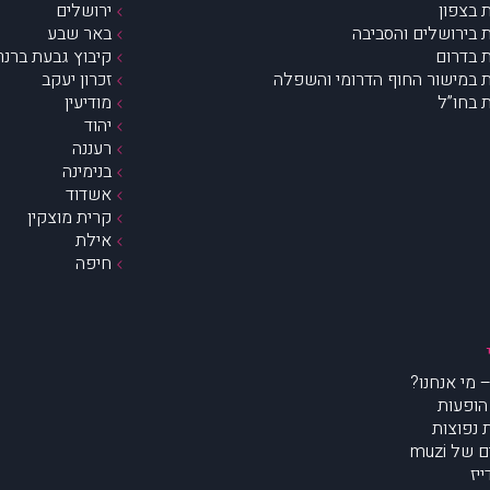
 בצפון
ירושלים
 בירושלים והסביבה
באר שבע
 בדרום
קיבוץ גבעת ברנר
 במישור החוף הדרומי והשפלה
זכרון יעקב
 בחו”ל
מודיעין
יהוד
רעננה
בנימינה
אשדוד
קרית מוצקין
אילת
חיפה
הופעות
נפוצות
של muzi
יז