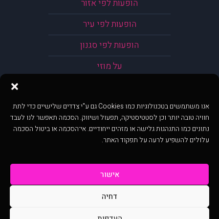
הופעות לפי אזור
הופעות לפי עיר
הופעות לפי סגנון
על מוזי
אנו משתמשים בטכנולוגיות כמו Cookies גם ע"י צדדים שלישיים כדי לתת
חוויה טובה יותר וכן לסטטיסטיקה, תפעול ושיווק. הסכמה תאפשר לנו לעבד
נתונים כמו התנהגות גלישה או מזהים ייחודיים. אי־הסכמה או ביטול הסכמה
עלולים להשפיע לרעה על תפקוד האתר.
אישור
דחיה
@ כל הזכויות שמורות ל muzi.co.il . השימוש באתר זה כפוף לתנאי שימוש ופרטיות.
שימוש בעמוד זה פירושה שהסכמת לפעול לפי תנאים אלו.
העדפות