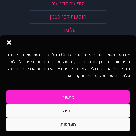
הופעות לפי עיר
הופעות לפי סגנון
על מוזי
אנו משתמשים בטכנולוגיות כמו Cookies גם ע"י צדדים שלישיים כדי לתת
חוויה טובה יותר וכן לסטטיסטיקה, תפעול ושיווק. הסכמה תאפשר לנו לעבד
נתונים כמו התנהגות גלישה או מזהים ייחודיים. אי־הסכמה או ביטול הסכמה
עלולים להשפיע לרעה על תפקוד האתר.
אישור
דחיה
@ כל הזכויות שמורות ל muzi.co.il . השימוש באתר זה כפוף לתנאי שימוש ופרטיות.
שימוש בעמוד זה פירושה שהסכמת לפעול לפי תנאים אלו.
העדפות
באתר מוצגים הופעות ואירועים המתפרסמים באתר ע"י הקהילה as is ללא בדיקה. נתוני
ההופעות אינם באחריות muzi.