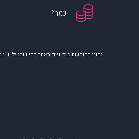
כמה?
נתוני ההופעות מופיעים באתר כפי שהועלו ע"י הקהילה. muzi לא לוקחת אחריות על המיי