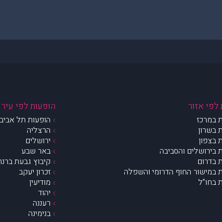
לפי אזור
הופעות לפי עיר
 במרכז
הופעות תל אביב 
 בשרון
הרצליה
 בצפון
ירושלים
 בירושלים והסביבה
באר שבע
 בדרום
קיבוץ גבעת ברנר
 במישור החוף הדרומי והשפלה
זכרון יעקב
 בחו”ל
מודיעין
יהוד
רעננה
בנימינה