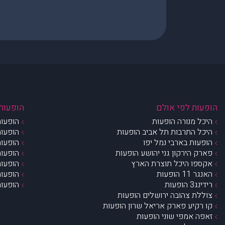
הופעות לפי אולם
הופעות 
היכל מנורה הופעות
הופעות
היכל התרבות תל אביב הופעות
הופעות
הופעות בארבי נמל יפו
הופעות
פארק הירקון גני יהושע הופעות
הופעות
אקספו היכל תוצרת הארץ
הופעות
האנגר 11 הופעות
הופעות
רידינג3 הופעות
הופעות
צוללת צהובה ירושלים הופעות
קו רקיע פארק אריאל שרון הופעות
זאפה אמפי שוני הופעות