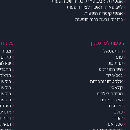
אמפי תל אביב פארק גני יהושע הופעות
לייב פארק ראשון לציון הופעות
אמפי קיסריה הופעות
ברנרוק גבעת ברנר הופעות
הופעות לפי סגנון
על מוזי
רוק/מטאל
muzi – מי אנחנו?
פופ
קידום 
ים תיכוני
שאלות 
היפ הופ/ראפ
החברים 
ג’אז/בלוז
מרצ’נדי
אלקטרוני ומסיבות
הופעות
קלאסי
הופעות
מוזיקה לילדים
הופעות
הצגות ילדים
הופעות
זמר עברי
הזמנת 
עולם
אתרים 
יהודי
דיווח 
סטנדאפ
תנאי ש