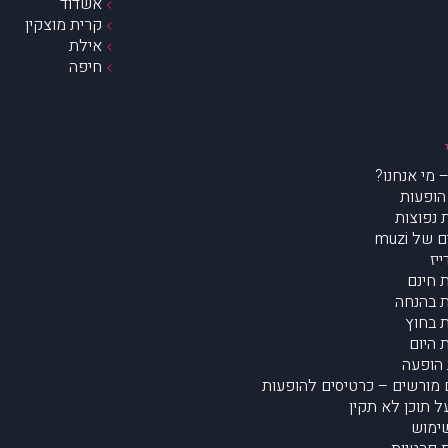
אשדוד
קרית מוצקין
אילת
חיפה
הופעות
נפוצות
של muzi
יז
 חינם
 בהנחה
 בחוץ
 היום
הופעה
מורשים – כרטיסים להופעות
על תוכן לא תקין
ימוש