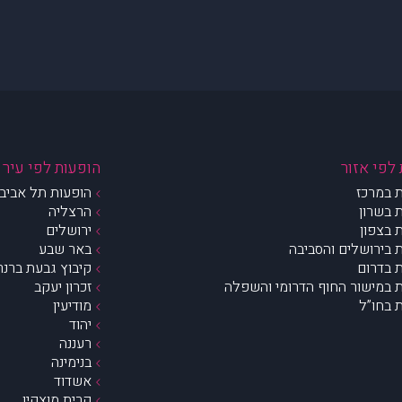
לפי אזור
הופעות לפי עיר
 במרכז
הופעות תל אביב 
 בשרון
הרצליה
 בצפון
ירושלים
 בירושלים והסביבה
באר שבע
 בדרום
קיבוץ גבעת ברנר
 במישור החוף הדרומי והשפלה
זכרון יעקב
 בחו”ל
מודיעין
יהוד
רעננה
בנימינה
אשדוד
קרית מוצקין