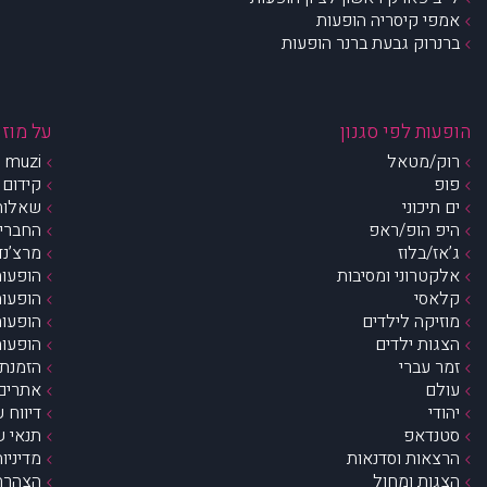
אמפי קיסריה הופעות
ברנרוק גבעת ברנר הופעות
הופעות לפי סגנון
על מוזי
רוק/מטאל
muzi – מי אנחנו?
פופ
קידום 
ים תיכוני
שאלות 
היפ הופ/ראפ
החברים 
ג’אז/בלוז
מרצ’נדי
אלקטרוני ומסיבות
הופעות
קלאסי
הופעות
מוזיקה לילדים
הופעות
הצגות ילדים
הופעות
זמר עברי
הזמנת 
עולם
אתרים 
יהודי
דיווח 
סטנדאפ
תנאי ש
הרצאות וסדנאות
מדיניו
הצגות ומחול
הצהרת 