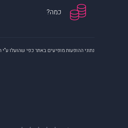
כמה?
נתוני ההופעות מופיעים באתר כפי שהועלו ע"י הקהילה. muzi לא לוקחת אחריות על המיי