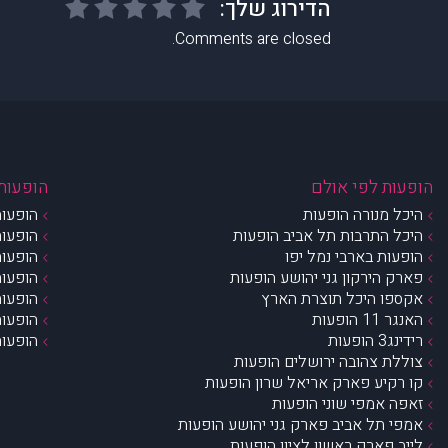
Comments are closed.
הופעות לפי אולם
הופעות 
היכל מנורה הופעות
הופעות
היכל התרבות תל אביב הופעות
הופעות
הופעות בארבי נמל יפו
הופעות
פארק הירקון גני יהושע הופעות
הופעות
אקספו היכל תוצרת הארץ
הופעות
האנגר 11 הופעות
הופעות
רידינג3 הופעות
הופעות
צוללת צהובה ירושלים הופעות
קו רקיע פארק אריאל שרון הופעות
זאפה אמפי שוני הופעות
אמפי תל אביב פארק גני יהושע הופעות
לייב פארק ראשון לציון הופעות