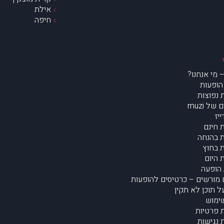
אילת
חיפה
הופעות
נפוצות
של muzi
יז
 חינם
 בהנחה
 בחוץ
 היום
הופעה
מורשים – כרטיסים להופעות
על תוכן לא תקין
ימוש
ת פרטיות
נגישות