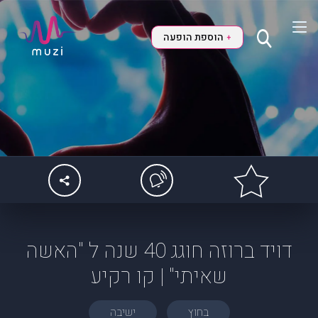
הוספת הופעה
+
דויד ברוזה חוגג 40 שנה ל "האשה
שאיתי" | קו רקיע
בחוץ
ישיבה