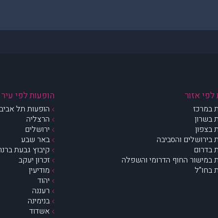
לפי אזור
הופעות לפי עיר
 במרכז
הופעות תל אביב 
 בשרון
הרצליה
 בצפון
ירושלים
 בירושלים והסביבה
באר שבע
 בדרום
קיבוץ גבעת ברנר
 במישור החוף הדרומי והשפלה
זכרון יעקב
 בחו”ל
מודיעין
יהוד
רעננה
בנימינה
אשדוד