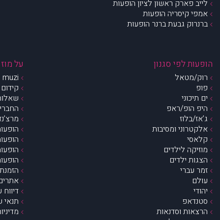
לייב פארק ראשון לציון הופעות
אמפי קיסריה הופעות
ברנרוק גבעת ברנר הופעות
הופעות לפי סגנון
על מוזי
רוק/מטאל
muzi – מי אנחנו?
פופ
קידום 
ים תיכוני
שאלות 
היפ הופ/ראפ
החברים 
ג’אז/בלוז
מרצ’נדי
אלקטרוני ומסיבות
הופעות
קלאסי
הופעות
מוזיקה לילדים
הופעות
הצגות ילדים
הופעות
זמר עברי
הזמנת 
עולם
אתרים 
יהודי
דיווח 
סטנדאפ
תנאי ש
הרצאות וסדנאות
מדיניו