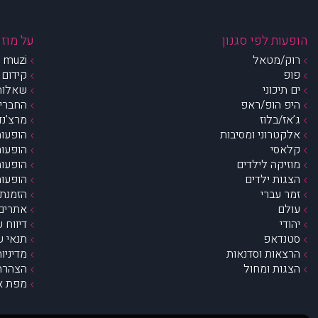
הופעות לפי סגנון
על מוזי
רוק/מטאל
muzi – מי אנחנו?
פופ
קידום 
ים תיכוני
שאלות 
היפ הופ/ראפ
החברים 
ג’אז/בלוז
מרצ’נדי
אלקטרוני ומסיבות
הופעות
קלאסי
הופעות
מוזיקה לילדים
הופעות
הצגות ילדים
הופעות
זמר עברי
הזמנת 
עולם
אתרים 
יהודי
דיווח 
סטנדאפ
תנאי ש
הרצאות וסדנאות
מדיניו
הצגות ומחול
הצהרת 
מפת א