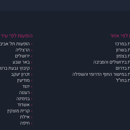
לפי אזור
הופעות לפי עיר
 במרכז
הופעות תל אביב 
 בשרון
הרצליה
 בצפון
ירושלים
 בירושלים והסביבה
באר שבע
 בדרום
קיבוץ גבעת ברנר
 במישור החוף הדרומי והשפלה
זכרון יעקב
 בחו”ל
מודיעין
יהוד
רעננה
בנימינה
אשדוד
קרית מוצקין
אילת
חיפה