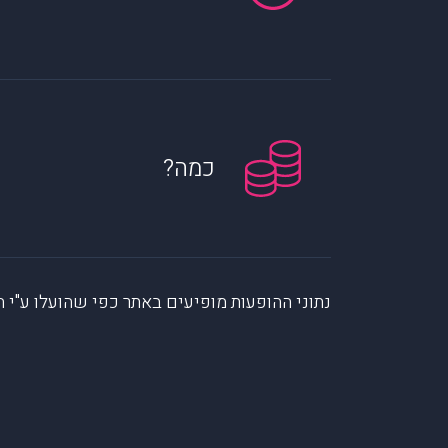
כמה?
נתוני ההופעות מופיעים באתר כפי שהועלו ע"י הקהילה. muzi לא לוקחת אחריות על המיי