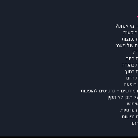
הופעות
נפוצות
של muzi
יז
 חינם
 בהנחה
 בחוץ
 היום
הופעה
מורשים – כרטיסים להופעות
על תוכן לא תקין
ימוש
ת פרטיות
נגישות
תר