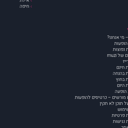
אילת
חיפה
הופעות
נפוצות
של muzi
יז
 חינם
 בהנחה
 בחוץ
 היום
הופעה
מורשים – כרטיסים להופעות
על תוכן לא תקין
ימוש
ת פרטיות
נגישות
תר