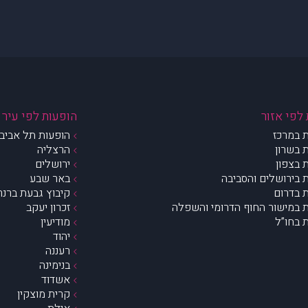
לפי אזור
הופעות לפי עיר
 במרכז
הופעות תל אביב 
 בשרון
הרצליה
 בצפון
ירושלים
 בירושלים והסביבה
באר שבע
 בדרום
קיבוץ גבעת ברנר
 במישור החוף הדרומי והשפלה
זכרון יעקב
 בחו”ל
מודיעין
יהוד
רעננה
בנימינה
אשדוד
קרית מוצקין