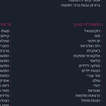
אמפי קיסריה הופעות
ברנרוק גבעת ברנר הופעות
הופעות לפי סגנון
על מוזי
רוק/מטאל
muzi – מי אנחנו?
פופ
קידום 
ים תיכוני
שאלות 
היפ הופ/ראפ
החברים 
ג’אז/בלוז
מרצ’נדי
אלקטרוני ומסיבות
הופעות
קלאסי
הופעות
מוזיקה לילדים
הופעות
הצגות ילדים
הופעות
זמר עברי
הזמנת 
עולם
אתרים 
יהודי
דיווח 
סטנדאפ
תנאי ש
הרצאות וסדנאות
מדיניו
הצגות ומחול
הצהרת 
מפת א