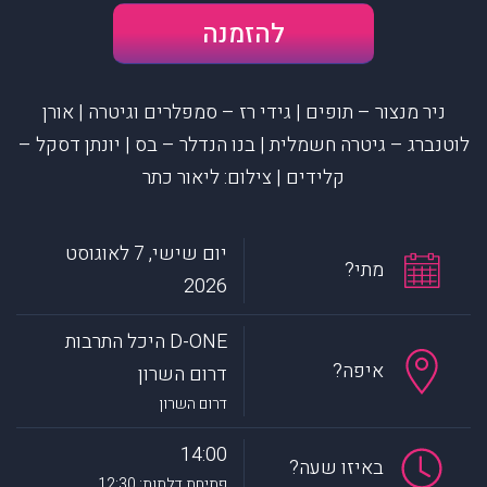
להזמנה
ניר מנצור – תופים | גידי רז – סמפלרים וגיטרה | אורן
לוטנברג – גיטרה חשמלית | בנו הנדלר – בס | יונתן דסקל –
קלידים | צילום: ליאור כתר
יום שישי, 7 לאוגוסט
מתי?
2026
D-ONE היכל התרבות
איפה?
דרום השרון
דרום השרון
14:00
באיזו שעה?
פתיחת דלתות: 12:30