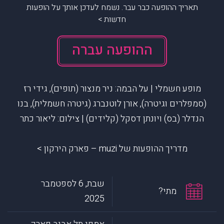
תאריך ההופעה כבר עבר. נשמח לעדכן אותך על הופעות
חדשות >
ההופעה עברה
מופע חשמלי | על הבמה: ניר מנצור (תופים), גידי רז
(סמפלרים וגיטרה), אורן לוטנברג (גיטרה חשמלית), בנו
הנדלר (בס) ויונתן דסקל (קלידים) | צילום: ליאור כתר
מדריך ההופעות של muzi – פארק הירקון >
שבת, 6 לספטמבר
מתי?
2025