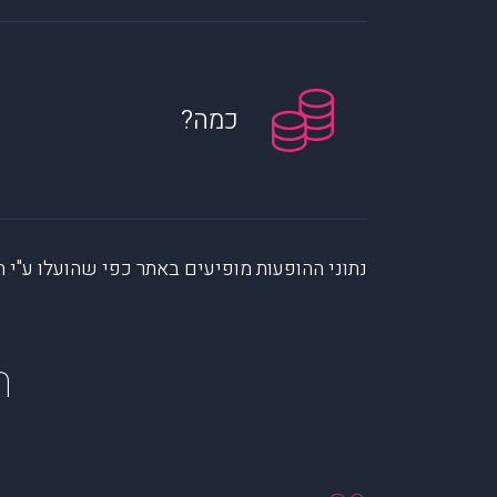
כמה?
נתוני ההופעות מופיעים באתר כפי שהועלו ע"י הקהילה. muzi לא לוקחת אחריות על המיי
ה