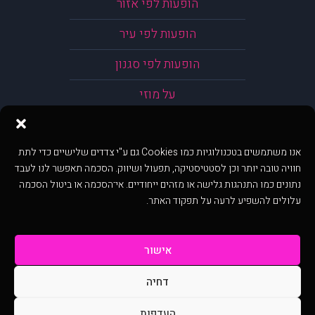
הופעות לפי אזור
הופעות לפי עיר
הופעות לפי סגנון
על מוזי
אנו משתמשים בטכנולוגיות כמו Cookies גם ע"י צדדים שלישיים כדי לתת
חוויה טובה יותר וכן לסטטיסטיקה, תפעול ושיווק. הסכמה תאפשר לנו לעבד
נתונים כמו התנהגות גלישה או מזהים ייחודיים. אי־הסכמה או ביטול הסכמה
עלולים להשפיע לרעה על תפקוד האתר.
אישור
דחיה
@ כל הזכויות שמורות ל muzi.co.il . השימוש באתר זה כפוף לתנאי שימוש ופרטיות.
שימוש בעמוד זה פירושה שהסכמת לפעול לפי תנאים אלו.
העדפות