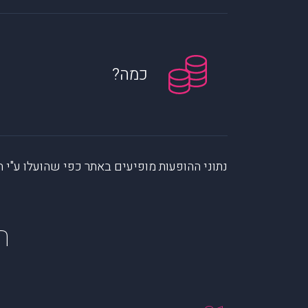
כמה?
נתוני ההופעות מופיעים באתר כפי שהועלו ע"י הקהילה. muzi לא לוקחת אחריות על המיי
ה