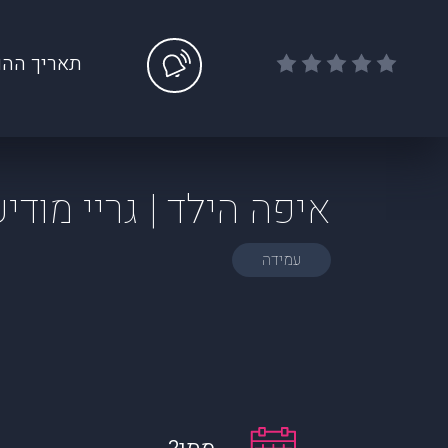
תאריך ההו
איפה הילד | גריי מודיע
עמידה