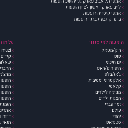
אמפי תל אביב פארק גני יהושע הופעות
לייב פארק ראשון לציון הופעות
אמפי קיסריה הופעות
ברנרוק גבעת ברנר הופעות
הופעות לפי סגנון
על מוזי
רוק/מטאל
muzi – מי אנחנו?
פופ
קידום 
ים תיכוני
שאלות 
היפ הופ/ראפ
החברים 
ג’אז/בלוז
מרצ’נדי
אלקטרוני ומסיבות
הופעות
קלאסי
הופעות
מוזיקה לילדים
הופעות
הצגות ילדים
הופעות
זמר עברי
הזמנת 
עולם
אתרים 
יהודי
דיווח 
סטנדאפ
תנאי ש