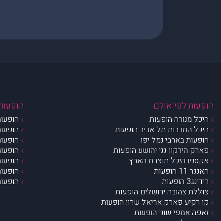
הופעות לפי אולם
הופעות 
היכל מנורה הופעות
הופעות
היכל התרבות תל אביב הופעות
הופעות
הופעות בארבי נמל יפו
הופעות
פארק הירקון גני יהושע הופעות
הופעות
אקספו היכל תוצרת הארץ
הופעות
האנגר 11 הופעות
הופעות
רידינג3 הופעות
הופעות
צוללת צהובה ירושלים הופעות
קו רקיע פארק אריאל שרון הופעות
זאפה אמפי שוני הופעות