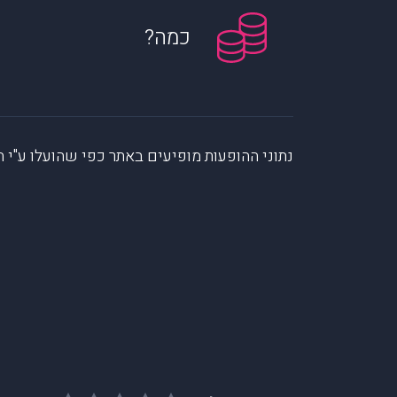
כמה?
נתוני ההופעות מופיעים באתר כפי שהועלו ע"י הקהילה. muzi לא לוקחת אחריות על המיי