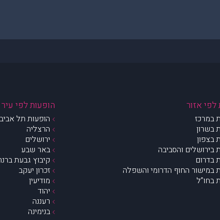
לפי אזור
הופעות לפי עיר
 במרכז
הופעות תל אביב 
 בשרון
הרצליה
 בצפון
ירושלים
 בירושלים והסביבה
באר שבע
 בדרום
קיבוץ גבעת ברנר
 במישור החוף הדרומי והשפלה
זכרון יעקב
 בחו”ל
מודיעין
יהוד
רעננה
בנימינה