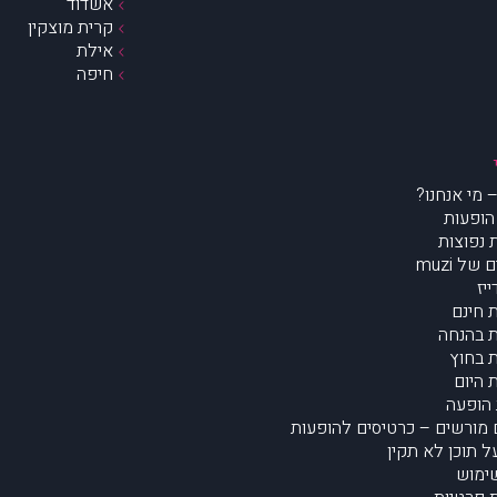
אשדוד
קרית מוצקין
אילת
חיפה
הופעות
נפוצות
של muzi
יז
 חינם
 בהנחה
 בחוץ
 היום
הופעה
מורשים – כרטיסים להופעות
על תוכן לא תקין
ימוש