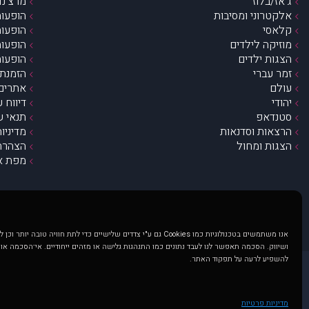
ג’אז/בלוז
מרצ’נדי
אלקטרוני ומסיבות
הופעות
קלאסי
הופעות
מוזיקה לילדים
הופעות
הצגות ילדים
הופעות
זמר עברי
הזמנת 
עולם
אתרים 
יהודי
דיווח 
סטנדאפ
תנאי ש
הרצאות וסדנאות
מדיניו
הצגות ומחול
הצהרת 
מפת א
אנו משתמשים בטכנולוגיות כמו Cookies גם ע"י צדדים שלישיים כדי לתת חוויה טובה
ושיווק. הסכמה תאפשר לנו לעבד נתונים כמו התנהגות גלישה או מזהים ייחודיים. אי־הסכמה או
להשפיע לרעה על תפקוד האתר.
@ כל הזכויות שמורות ל muzi.co.il . השימוש באתר זה כפוף לתנאי שימוש ופרטיות. שימוש בעמוד זה פירושה שהסכמת לפעול לפי תנאים אלו.
באתר מוצגים הופעות ואירועים 
מדיניות פרטיות