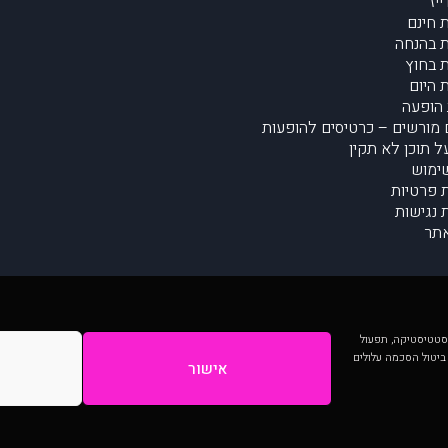
יז
 חינם
 בהנחה
 בחוץ
 היום
הופעה
מורשים – כרטיסים להופעות
על תוכן לא תקין
ימוש
ת פרטיות
נגישות
תר
 יותר וכן לסטטיסטיקה, תפעול
 ביטול הסכמה עלולים
אישור
המתפרסמים באתר ע"י הקהילה as is ללא בדיקה. נתוני ההופעות אינם באחריות muzi.
Developed by Digiproduct - Digital Solutions Ltd.