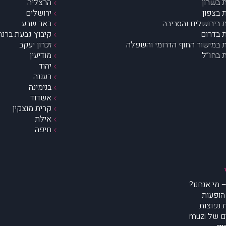
 בשרון
הרצליה
 בצפון
ירושלים
 בירושלים והסביבה
באר שבע
 בדרום
קיבוץ גבעת ברנר
 במישור החוף הדרומי והשפלה
זכרון יעקב
 בחו”ל
מודיעין
יהוד
רעננה
בנימינה
אשדוד
קרית מוצקין
אילת
חיפה
הופעות
נפוצות
של muzi