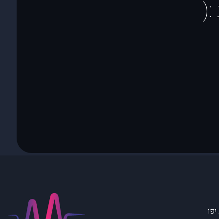
(
יפו