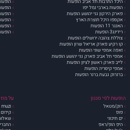
היכל התרבות תל אביב הופעות
הופעות
הופעות בארבי נמל יפו
הופעות
פארק הירקון גני יהושע הופעות
הופעות
אקספו היכל תוצרת הארץ
הופעות
האנגר 11 הופעות
הופעות
רידינג3 הופעות
הופעות
צוללת צהובה ירושלים הופעות
קו רקיע פארק אריאל שרון הופעות
זאפה אמפי שוני הופעות
אמפי תל אביב פארק גני יהושע הופעות
לייב פארק ראשון לציון הופעות
אמפי קיסריה הופעות
ברנרוק גבעת ברנר הופעות
הופעות לפי סגנון
על מוזי
רוק/מטאל
muzi – מי אנחנו?
פופ
קידום 
ים תיכוני
שאלות 
היפ הופ/ראפ
החברים 