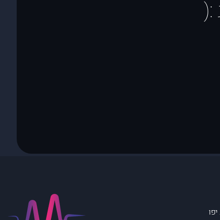
(
יפו