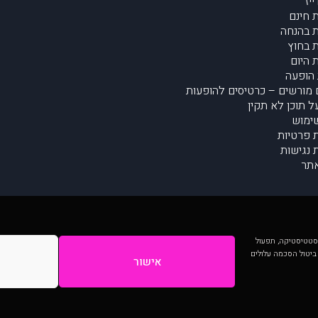
יז
 חינם
 בהנחה
 בחוץ
 היום
הופעה
מורשים – כרטיסים להופעות
על תוכן לא תקין
ימוש
ת פרטיות
נגישות
תר
 יותר וכן לסטטיסטיקה, תפעול
 ביטול הסכמה עלולים
אישור
המתפרסמים באתר ע"י הקהילה as is ללא בדיקה. נתוני ההופעות אינם באחריות muzi.
Developed by Digiproduct - Digital Solutions Ltd.