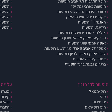
היכל התרבות תל אביב הופעות
הופעות
הופעות בארבי נמל יפו
הופעות
פארק הירקון גני יהושע הופעות
הופעות
אקספו היכל תוצרת הארץ
הופעות
האנגר 11 הופעות
הופעות
רידינג3 הופעות
הופעות
צוללת צהובה ירושלים הופעות
קו רקיע פארק אריאל שרון הופעות
זאפה אמפי שוני הופעות
אמפי תל אביב פארק גני יהושע הופעות
לייב פארק ראשון לציון הופעות
אמפי קיסריה הופעות
ברנרוק גבעת ברנר הופעות
הופעות לפי סגנון
על מוזי
רוק/מטאל
muzi – מי אנחנו?
פופ
קידום 
ים תיכוני
שאלות 
היפ הופ/ראפ
החברים 