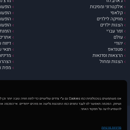
ג’אז/בלוז
מרצ’נדי
אלקטרוני ומסיבות
הופעות
קלאסי
הופעות
מוזיקה לילדים
הופעות
הצגות ילדים
הופעות
זמר עברי
הזמנת 
עולם
אתרים 
יהודי
דיווח 
סטנדאפ
תנאי ש
הרצאות וסדנאות
מדיניו
הצגות ומחול
הצהרת 
מפת א
אנו משתמשים בטכנולוגיות כמו Cookies גם ע"י צדדים שלישיים כדי לתת חוויה טובה
ושיווק. הסכמה תאפשר לנו לעבד נתונים כמו התנהגות גלישה או מזהים ייחודיים. אי־הסכמה או
להשפיע לרעה על תפקוד האתר.
@ כל הזכויות שמורות ל muzi.co.il . השימוש באתר זה כפוף לתנאי שימוש ופרטיות. שימוש בעמוד זה פירושה שהסכמת לפעול לפי תנאים אלו.
באתר מוצגים הופעות ואירועים 
מדיניות פרטיות