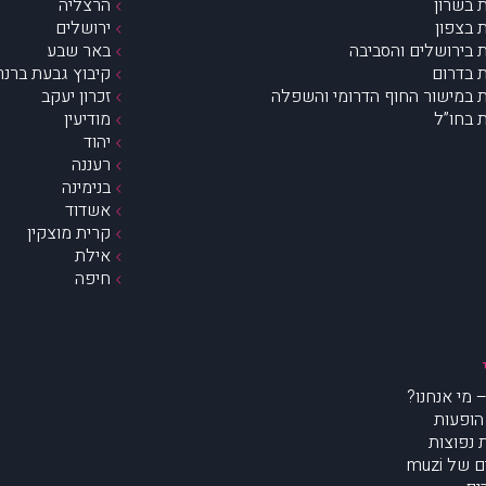
 בשרון
הרצליה
 בצפון
ירושלים
 בירושלים והסביבה
באר שבע
 בדרום
קיבוץ גבעת ברנר
 במישור החוף הדרומי והשפלה
זכרון יעקב
 בחו”ל
מודיעין
יהוד
רעננה
בנימינה
אשדוד
קרית מוצקין
אילת
חיפה
הופעות
נפוצות
של muzi