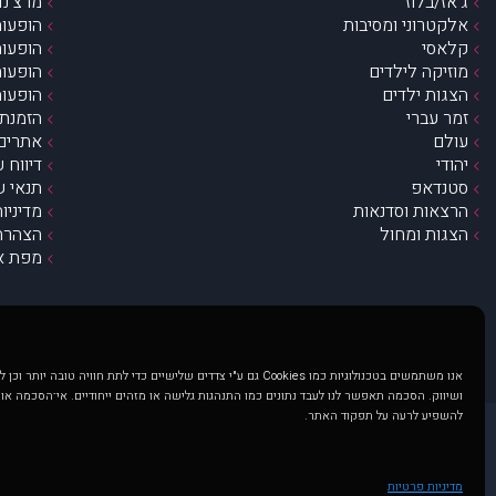
ג’אז/בלוז
מרצ’נדי
אלקטרוני ומסיבות
הופעות
קלאסי
הופעות
מוזיקה לילדים
הופעות
הצגות ילדים
הופעות
זמר עברי
הזמנת 
עולם
אתרים 
יהודי
דיווח 
סטנדאפ
תנאי ש
הרצאות וסדנאות
מדיניו
הצגות ומחול
הצהרת 
מפת א
אנו משתמשים בטכנולוגיות כמו Cookies גם ע"י צדדים שלישיים כדי לתת חוויה טובה
ושיווק. הסכמה תאפשר לנו לעבד נתונים כמו התנהגות גלישה או מזהים ייחודיים. אי־הסכמה או
להשפיע לרעה על תפקוד האתר.
@ כל הזכויות שמורות ל muzi.co.il . השימוש באתר זה כפוף לתנאי שימוש ופרטיות. שימוש בעמוד זה פירושה שהסכמת לפעול לפי תנאים אלו.
באתר מוצגים הופעות ואירועים 
מדיניות פרטיות