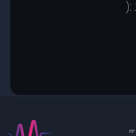
(
יפו