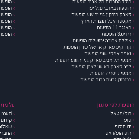
היכל התרבות תל אביב הופעות
הופעות
הופעות בארבי נמל יפו
הופעות
פארק הירקון גני יהושע הופעות
הופעות
אקספו היכל תוצרת הארץ
הופעות
האנגר 11 הופעות
הופעות
רידינג3 הופעות
הופעות
צוללת צהובה ירושלים הופעות
קו רקיע פארק אריאל שרון הופעות
זאפה אמפי שוני הופעות
אמפי תל אביב פארק גני יהושע הופעות
לייב פארק ראשון לציון הופעות
אמפי קיסריה הופעות
ברנרוק גבעת ברנר הופעות
הופעות לפי סגנון
על מוזי
רוק/מטאל
muzi – מי אנחנו?
פופ
קידום 
ים תיכוני
שאלות 
היפ הופ/ראפ
החברים 