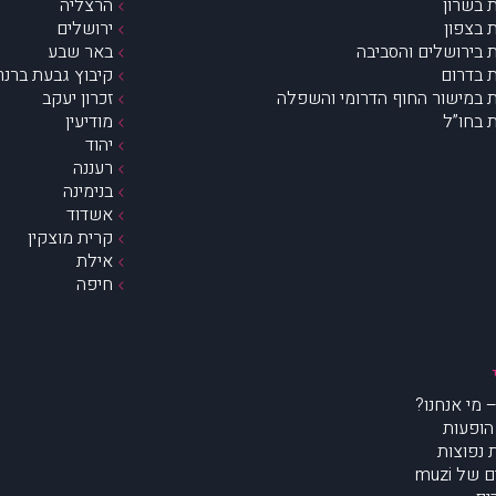
 בשרון
הרצליה
 בצפון
ירושלים
 בירושלים והסביבה
באר שבע
 בדרום
קיבוץ גבעת ברנר
 במישור החוף הדרומי והשפלה
זכרון יעקב
 בחו”ל
מודיעין
יהוד
רעננה
בנימינה
אשדוד
קרית מוצקין
אילת
חיפה
הופעות
נפוצות
של muzi