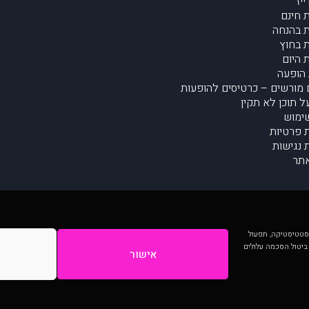
יז
 חינם
 בהנחה
 בחוץ
 היום
הופעה
מורשים – כרטיסים להופעות
על תוכן לא תקין
ימוש
ת פרטיות
נגישות
תר
 יותר וכן לסטטיסטיקה, תפעול
 ביטול הסכמה עלולים
אישור
המתפרסמים באתר ע"י הקהילה as is ללא בדיקה. נתוני ההופעות אינם באחריות muzi.
Developed by Digiproduct - Digital Solutions Ltd.