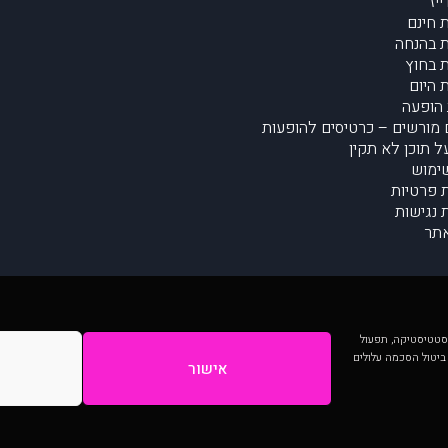
יז
 חינם
 בהנחה
 בחוץ
 היום
הופעה
מורשים – כרטיסים להופעות
על תוכן לא תקין
ימוש
ת פרטיות
נגישות
תר
 יותר וכן לסטטיסטיקה, תפעול
 ביטול הסכמה עלולים
אישור
המתפרסמים באתר ע"י הקהילה as is ללא בדיקה. נתוני ההופעות אינם באחריות muzi.
Developed by Digiproduct - Digital Solutions Ltd.