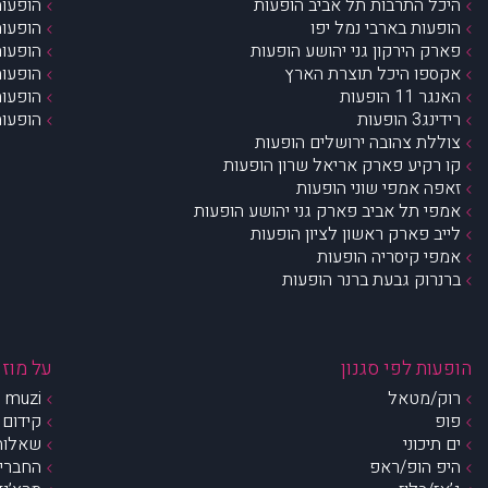
היכל התרבות תל אביב הופעות
הופעות
הופעות בארבי נמל יפו
הופעות
פארק הירקון גני יהושע הופעות
הופעות
אקספו היכל תוצרת הארץ
הופעות
האנגר 11 הופעות
הופעות
רידינג3 הופעות
הופעות
צוללת צהובה ירושלים הופעות
קו רקיע פארק אריאל שרון הופעות
זאפה אמפי שוני הופעות
אמפי תל אביב פארק גני יהושע הופעות
לייב פארק ראשון לציון הופעות
אמפי קיסריה הופעות
ברנרוק גבעת ברנר הופעות
הופעות לפי סגנון
על מוזי
רוק/מטאל
muzi – מי אנחנו?
פופ
קידום 
ים תיכוני
שאלות 
היפ הופ/ראפ
החברים 