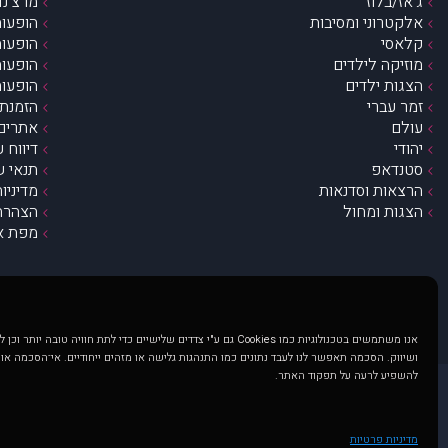
ג’אז/בלוז
מרצ’נדי
אלקטרוני ומסיבות
הופעות
קלאסי
הופעות
מוזיקה לילדים
הופעות
הצגות ילדים
הופעות
זמר עברי
הזמנת 
עולם
אתרים 
יהודי
דיווח 
סטנדאפ
תנאי ש
הרצאות וסדנאות
מדיניו
הצגות ומחול
הצהרת 
מפת א
אנו משתמשים בטכנולוגיות כמו Cookies גם ע"י צדדים שלישיים כדי לתת חוויה טובה
ושיווק. הסכמה תאפשר לנו לעבד נתונים כמו התנהגות גלישה או מזהים ייחודיים. אי־הסכמה או
להשפיע לרעה על תפקוד האתר.
@ כל הזכויות שמורות ל muzi.co.il . השימוש באתר זה כפוף לתנאי שימוש ופרטיות. שימוש בעמוד זה פירושה שהסכמת לפעול לפי תנאים אלו.
באתר מוצגים הופעות ואירועים 
מדיניות פרטיות