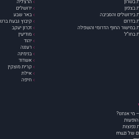
 בשרון
הרצליה
 בצפון
ירושלים
 בירושלים והסביבה
באר שבע
 בדרום
קיבוץ גבעת ברנר
 במישור החוף הדרומי והשפלה
זכרון יעקב
 בחו”ל
מודיעין
יהוד
רעננה
בנימינה
אשדוד
קרית מוצקין
אילת
חיפה
הופעות
נפוצות
של muzi