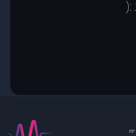
(
יפו