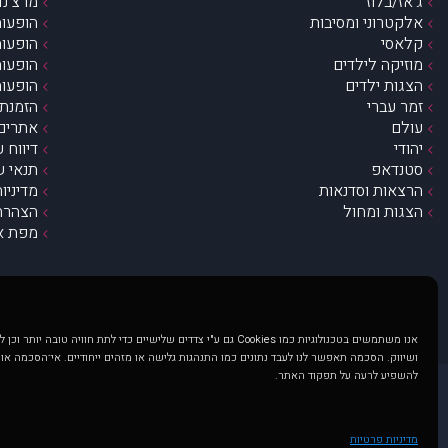
ג’אז/בלוז
מרצ’נדי
אלקטרוני ומסיבות
הופעות
קלאסי
הופעות
מוזיקה לילדים
הופעות
הצגות ילדים
הופעות
זמר עברי
הזמנת 
עולם
אתרים 
יהודי
דיווח 
סטנדאפ
תנאי ש
הרצאות וסדנאות
מדיניו
הצגות ומחול
הצהרת 
מפת א
אנו משתמשים בטכנולוגיות כמו Cookies גם ע"י צדדים שלישיים כדי לתת חוויה טובה
ושיווק. הסכמה תאפשר לנו לעבד נתונים כמו התנהגות גלישה או מזהים ייחודיים. אי־הסכמה או
להשפיע לרעה על תפקוד האתר.
@ כל הזכויות שמורות ל muzi.co.il . השימוש באתר זה כפוף לתנאי שימוש ופרטיות. שימוש בעמוד זה פירושה שהסכמת לפעול לפי תנאים אלו.
באתר מוצגים הופעות ואירועים 
מדיניות פרטיות