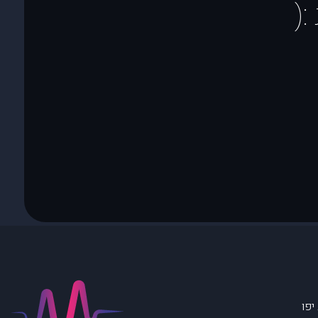
(
יפו