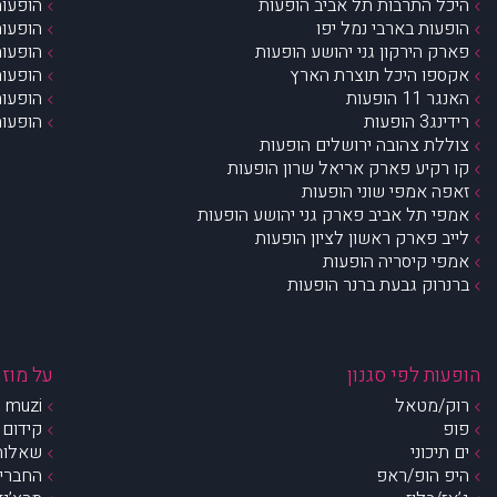
היכל התרבות תל אביב הופעות
הופעות
הופעות בארבי נמל יפו
הופעות
פארק הירקון גני יהושע הופעות
הופעות
אקספו היכל תוצרת הארץ
הופעות
האנגר 11 הופעות
הופעות
רידינג3 הופעות
הופעות
צוללת צהובה ירושלים הופעות
קו רקיע פארק אריאל שרון הופעות
זאפה אמפי שוני הופעות
אמפי תל אביב פארק גני יהושע הופעות
לייב פארק ראשון לציון הופעות
אמפי קיסריה הופעות
ברנרוק גבעת ברנר הופעות
הופעות לפי סגנון
על מוזי
רוק/מטאל
muzi – מי אנחנו?
פופ
קידום 
ים תיכוני
שאלות 
היפ הופ/ראפ
החברים 