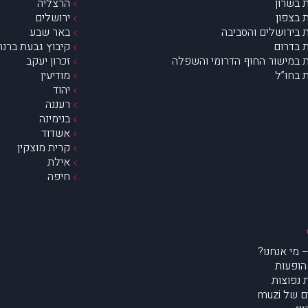
 בשרון
הרצליה
 בצפון
ירושלים
 בירושלים והסביבה
באר שבע
 בדרום
קיבוץ גבעת ברנר
 במישור החוף הדרומי והשפלה
זכרון יעקב
 בחו”ל
מודיעין
יהוד
רעננה
בנימינה
אשדוד
קרית מוצקין
אילת
חיפה
הופעות
נפוצות
של muzi