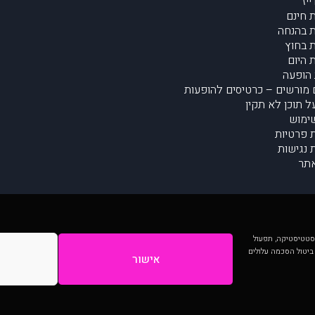
יז
 חינם
 בהנחה
 בחוץ
 היום
הופעה
מורשים – כרטיסים להופעות
על תוכן לא תקין
ימוש
ת פרטיות
נגישות
תר
 יותר וכן לסטטיסטיקה, תפעול
 ביטול הסכמה עלולים
אישור
המתפרסמים באתר ע"י הקהילה as is ללא בדיקה. נתוני ההופעות אינם באחריות muzi.
Developed by Digiproduct - Digital Solutions Ltd.