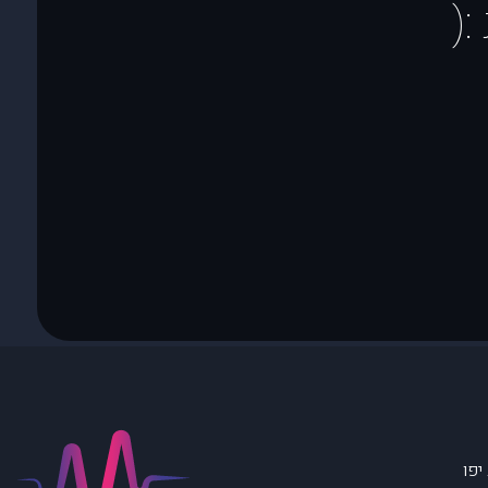
(
יפו