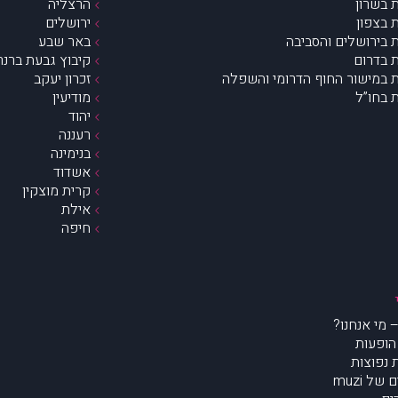
 בשרון
הרצליה
 בצפון
ירושלים
 בירושלים והסביבה
באר שבע
 בדרום
קיבוץ גבעת ברנר
 במישור החוף הדרומי והשפלה
זכרון יעקב
 בחו”ל
מודיעין
יהוד
רעננה
בנימינה
אשדוד
קרית מוצקין
אילת
חיפה
הופעות
נפוצות
של muzi