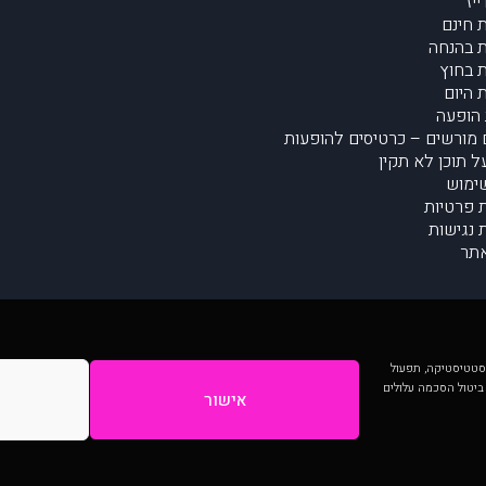
יז
 חינם
 בהנחה
 בחוץ
 היום
הופעה
מורשים – כרטיסים להופעות
על תוכן לא תקין
ימוש
ת פרטיות
נגישות
תר
 יותר וכן לסטטיסטיקה, תפעול
 ביטול הסכמה עלולים
אישור
המתפרסמים באתר ע"י הקהילה as is ללא בדיקה. נתוני ההופעות אינם באחריות muzi.
Developed by Digiproduct - Digital Solutions Ltd.