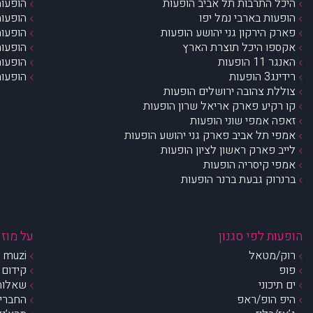
היכל התרבות תל אביב הופעות
הופעות
הופעות בארבי נמל יפו
הופעות
פארק הירקון גני יהושע הופעות
הופעות
אקספו היכל תוצרת הארץ
הופעות
האנגר 11 הופעות
הופעות
רידינג3 הופעות
הופעות
צוללת צהובה ירושלים הופעות
קו רקיע פארק אריאל שרון הופעות
זאפה אמפי שוני הופעות
אמפי תל אביב פארק גני יהושע הופעות
לייב פארק ראשון לציון הופעות
אמפי קיסריה הופעות
ברנרוק גבעת ברנר הופעות
הופעות לפי סגנון
על מוזי
רוק/מטאל
muzi – מי אנחנו?
פופ
קידום 
ים תיכוני
שאלות 
היפ הופ/ראפ
החברים 