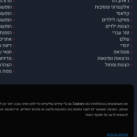
ג’אז/בלוז
מרצ’נדי
אלקטרוני ומסיבות
הופעות
קלאסי
הופעות
מוזיקה לילדים
הופעות
הצגות ילדים
הופעות
זמר עברי
הזמנת 
עולם
אתרים 
יהודי
דיווח 
סטנדאפ
תנאי ש
הרצאות וסדנאות
מדיניו
הצגות ומחול
הצהרת 
מפת א
אנו משתמשים בטכנולוגיות כמו Cookies גם ע"י צדדים שלישיים כדי לתת חוויה טובה
ושיווק. הסכמה תאפשר לנו לעבד נתונים כמו התנהגות גלישה או מזהים ייחודיים. אי־הסכמה או
להשפיע לרעה על תפקוד האתר.
@ כל הזכויות שמורות ל muzi.co.il . השימוש באתר זה כפוף לתנאי שימוש ופרטיות. שימוש בעמוד זה פירושה שהסכמת לפעול לפי תנאים אלו.
באתר מוצגים הופעות ואירועים 
מדיניות פרטיות